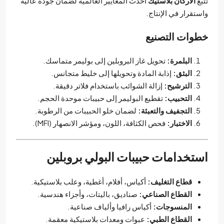
تتبع
الأركان بلاستيك
أحدث المعايير العالمية لضمان جودة عالية
واستقرار في الإنتاج.
خطوات التصنيع
البلمرة:
تحويل غاز البروبلين إلى بوليمر متماسك.
البثق:
إذابة المادة وتحويلها إلى خليط متجانس.
الترشيح:
إزالة الشوائب باستخدام فلاتر دقيقة.
التحبيب:
تقطيع البوليمر إلى حبيبات موحدة الحجم.
التجفيف والتعبئة:
لضمان خلو الحبيبات من الرطوبة.
الاختبار:
فحص الكثافة، اللون، ومؤشر الانصهار (MFI).
استخدامات حبيبات البولي بروبلين
قطاع التغليف:
أكياس، أفلام، أغطية، وعلب بلاستيكية.
القطاع الصناعي:
صناديق، باليتات، وأجزاء هندسية.
المنسوجات:
أكياس رافيا وألياف صناعية.
القطاع الطبي:
عبوات ومعدات بلاستيكية معقمة.