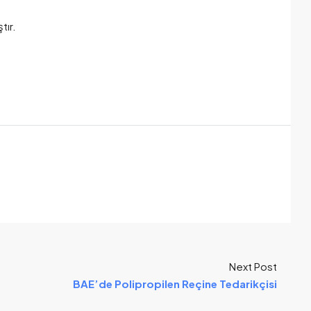
tır.
Next Post
BAE’de Polipropilen Reçine Tedarikçisi