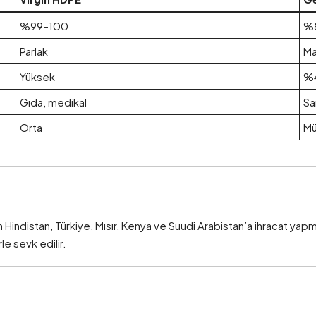
%99–100
%
Parlak
Ma
Yüksek
%4
Gıda, medikal
Sa
Orta
M
en Hindistan, Türkiye, Mısır, Kenya ve Suudi Arabistan’a ihracat yap
le sevk edilir.