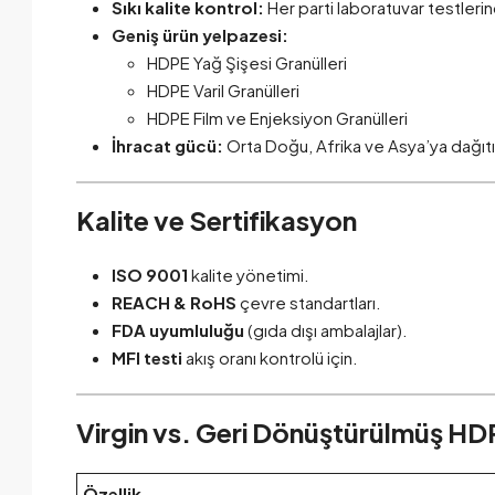
Sıkı kalite kontrol:
Her parti laboratuvar testler
Geniş ürün yelpazesi:
HDPE Yağ Şişesi Granülleri
HDPE Varil Granülleri
HDPE Film ve Enjeksiyon Granülleri
İhracat gücü:
Orta Doğu, Afrika ve Asya’ya dağıt
Kalite ve Sertifikasyon
ISO 9001
kalite yönetimi.
REACH & RoHS
çevre standartları.
FDA uyumluluğu
(gıda dışı ambalajlar).
MFI testi
akış oranı kontrolü için.
Virgin vs. Geri Dönüştürülmüş HDP
Özellik