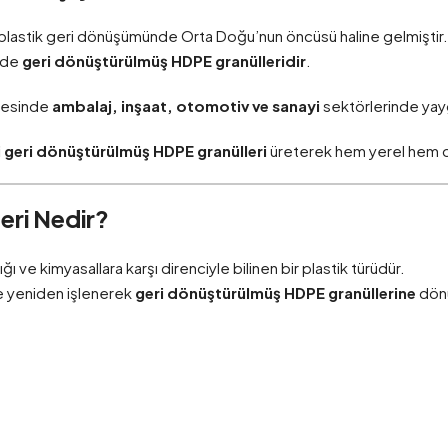
yla plastik geri dönüşümünde Orta Doğu’nun öncüsü haline gelmiştir.
 de
geri dönüştürülmüş HDPE granülleridir
.
ayesinde
ambalaj, inşaat, otomotiv ve sanayi
sektörlerinde yayg
i geri dönüştürülmüş HDPE granülleri
üreterek hem yerel hem d
eri Nedir?
ığı ve kimyasallara karşı direnciyle bilinen bir plastik türüdür.
ve yeniden işlenerek
geri dönüştürülmüş HDPE granüllerine
dönü