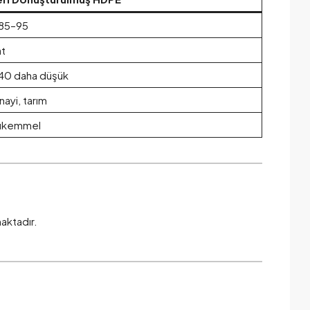
85–95
t
0 daha düşük
nayi, tarım
ükemmel
maktadır.