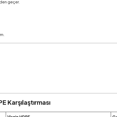
inden geçer.
ım.
E Karşılaştırması
Virgin HDPE
Ge