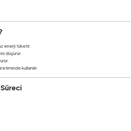
?
enerji tüketir.
ni düşürür.
şürür.
retiminde kullanılır.
 Süreci