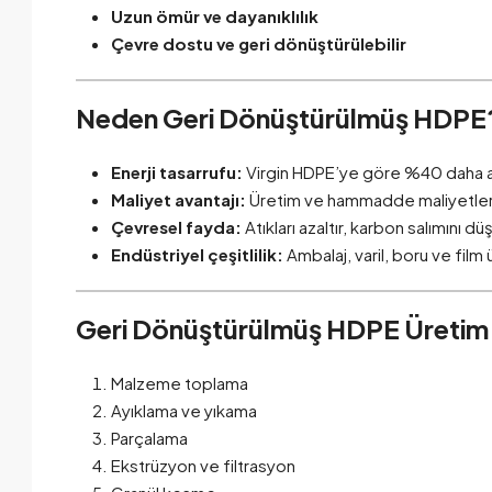
Uzun ömür ve dayanıklılık
Çevre dostu ve geri dönüştürülebilir
Neden Geri Dönüştürülmüş HDPE
Enerji tasarrufu:
Virgin HDPE’ye göre %40 daha az 
Maliyet avantajı:
Üretim ve hammadde maliyetleri
Çevresel fayda:
Atıkları azaltır, karbon salımını dü
Endüstriyel çeşitlilik:
Ambalaj, varil, boru ve film ü
Geri Dönüştürülmüş HDPE Üretim
Malzeme toplama
Ayıklama ve yıkama
Parçalama
Ekstrüzyon ve filtrasyon