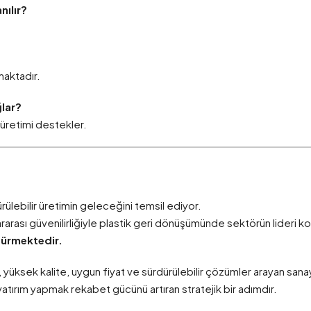
nılır?
maktadır.
ğlar?
r üretimi destekler.
ürülebilir üretimin geleceğini temsil ediyor.
lararası güvenilirliğiyle plastik geri dönüşümünde sektörün lideri 
türmektedir.
, yüksek kalite, uygun fiyat ve sürdürülebilir çözümler arayan sana
yatırım yapmak rekabet gücünü artıran stratejik bir adımdır.