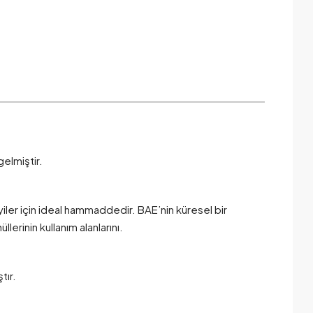
gelmiştir.
yiler için ideal hammaddedir. BAE’nin küresel bir
lerinin kullanım alanlarını.
tır.