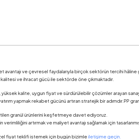
yet avantajı ve çevresel faydalarıyla birçok sektörün tercihi hâline 
n kalitesi ve ihracat gücü ile sektörde öne çıkmaktadır.
, yüksek kalite, uygun fiyat ve sürdürülebilir çözümler arayan sana
yatırım yapmak rekabet gücünü artıran stratejik bir adımdır.PP granül
etilen granül ürünlerini keşfetmeye davet ediyoruz.
 verimliliğini artırmak ve maliyet avantajı sağlamak için tasarlanmış
el fiyat teklifi istemek için bugün bizimle
iletişime geçin.