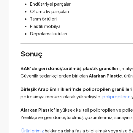
Endüstriyel parçalar
Otomotiv parçaları
Tarım örtüleri
Plastik mobilya
Depolama kutuları
Sonuç
BAE’de geri dönüştürülmüş plastik granülleri
, mali
Güvenilir tedarikçilerden biri olan
Alarkan Plastic
, ürü
Birleşik Arap Emirlikleri’nde polipropilen granülleri
petrokimya merkezi olarak yükselişiyle,
polipropilene
Alarkan Plastic’in
yüksek kaliteli polipropilen ve poli
Yenilikçi ve geri dönüştürülmüş çözümlerimiz, sanayinizin
Ürünlerimiz
hakkında daha fazla bilgi almak veya size öz