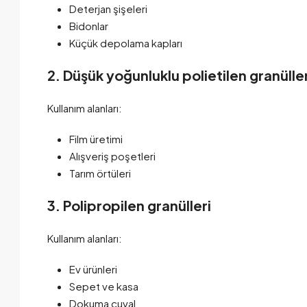
Deterjan şişeleri
Bidonlar
Küçük depolama kapları
2. Düşük yoğunluklu polietilen granüller
Kullanım alanları:
Film üretimi
Alışveriş poşetleri
Tarım örtüleri
3. Polipropilen granülleri
Kullanım alanları:
Ev ürünleri
Sepet ve kasa
Dokuma çuval