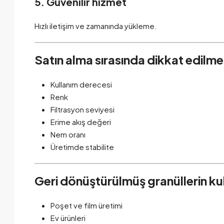
5. Güvenilir hizmet
Hızlı iletişim ve zamanında yükleme.
Satın alma sırasında dikkat edilme
Kullanım derecesi
Renk
Filtrasyon seviyesi
Erime akış değeri
Nem oranı
Üretimde stabilite
Geri dönüştürülmüş granüllerin kul
Poşet ve film üretimi
Ev ürünleri