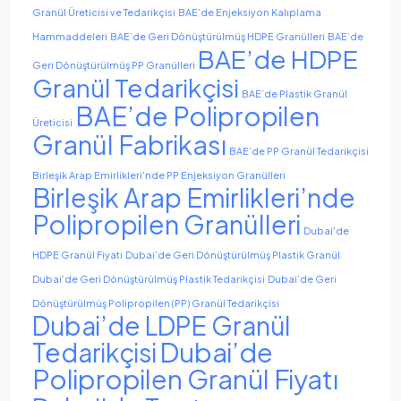
Granül Üreticisi ve Tedarikçisi
BAE’de Enjeksiyon Kalıplama
Hammaddeleri
BAE’de Geri Dönüştürülmüş HDPE Granülleri
BAE’de
BAE’de HDPE
Geri Dönüştürülmüş PP Granülleri
Granül Tedarikçisi
BAE’de Plastik Granül
BAE’de Polipropilen
Üreticisi
Granül Fabrikası
BAE’de PP Granül Tedarikçisi
Birleşik Arap Emirlikleri'nde PP Enjeksiyon Granülleri
Birleşik Arap Emirlikleri’nde
Polipropilen Granülleri
Dubai'de
HDPE Granül Fiyatı
Dubai’de Geri Dönüştürülmüş Plastik Granül
Dubai’de Geri Dönüştürülmüş Plastik Tedarikçisi
Dubai’de Geri
Dönüştürülmüş Polipropilen (PP) Granül Tedarikçisi
Dubai’de LDPE Granül
Dubai’de
Tedarikçisi
Polipropilen Granül Fiyatı