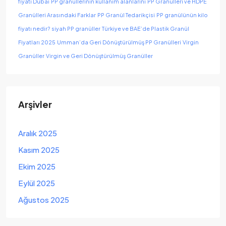
fiyatı Dubai
PP granüllerinin kullanım alanlarını
PP Granülleri ve HDPE
Granülleri Arasındaki Farklar
PP Granül Tedarikçisi
PP granülünün kilo
fiyatı nedir?
siyah PP granüller
Türkiye ve BAE’de Plastik Granül
Fiyatları 2025
Umman’da Geri Dönüştürülmüş PP Granülleri
Virgin
Granüller
Virgin ve Geri Dönüştürülmüş Granüller
Arşivler
Aralık 2025
Kasım 2025
Ekim 2025
Eylül 2025
Ağustos 2025