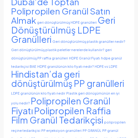
Dubai’de Toptan
Polipropilen Granül Satın
Geri
Almak
geri dönüştürülmüş HDPE granülleri
Dönüştürülmüş LDPE
Granülleri
Geri dönüştürülmüş plastik granüller nedir?
Geri dönüştürülmüş plastik peletler nerelerde kullanılır?
geri
dönüştürülmüş PP raffia granülleri
HDPE Granül Fiyatı
hdpe granül
tedarikçisi BAE
HDPE granülünün kilo fiyatı nedir?
HDPE vs LDPE
Hindistan’da geri
dönüştürülmüş PP granülleri
LDPE granülünün kilo fiyatı nedir
Plastik geri dönüşümünün en iyi
Polipropilen Granül
yolu nedir?
Fiyatı
Polipropilen Raffia
Film Granül Tedarikçisi
polipropilen
reçine tedarikçisi
PP enjeksiyon granülleri
PP GRANÜL
PP granül